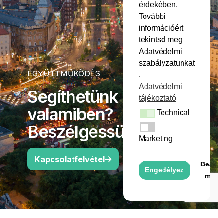
érdekében.
További
információért
tekintsd meg
Adatvédelmi
szabályzatunkat
EGYÜTTMŰKÖDÉS
.
Adatvédelmi
Segíthetünk
tájékoztató
valamiben?
Technical
Technical
Beszélgessünk!
Marketing
Marketing
Kapcsolatfelvétel
Beáll
Engedélyez
men