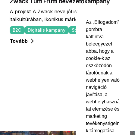
Zwack Tutti Frutti bevezetőkampány
A projekt A Zwack neve jól ismert a magyar
italkultúrában, ikonikus márkáik...
Az „Elfogadom”
gombra
B2C
Digitális kampány
Social
kattintva
Tovább
beleegyezel
abba, hogy a
cookie-k az
eszközödön
1
tárolódnak a
webhelyen való
navigáció
javítása, a
webhelyhaszná
lat elemzése és
marketing
tevékenységein
k támogatása